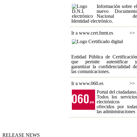
Información sobre e
nuevo Document
Nacional d
Identidad electrónico.
Ir a www.cert.fnmt.es
>>
Entidad Pública de Certificació
que permite autentificar 
garantizar la confidencialidad d
las comunicaciones.
Ir a www.060.es
>>
Portal del ciudadano
Todos los servicio
electrónicos
ofrecidos por toda
las administraciones
RELEASE NEWS