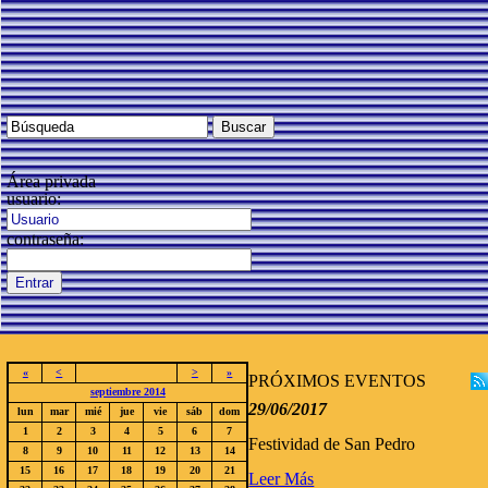
Área privada
usuario:
contraseña:
«
<
>
»
PRÓXIMOS EVENTOS
septiembre 2014
29/06/2017
lun
mar
mié
jue
vie
sáb
dom
1
2
3
4
5
6
7
Festividad de San Pedro
8
9
10
11
12
13
14
15
16
17
18
19
20
21
Leer Más