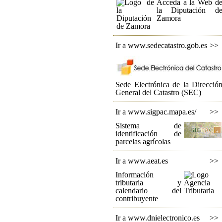
Acceda a la Web d
la Diputación d
Zamora
Ir a www.sedecatastro.gob.es
>>
Sede Electrónica de la Direcció
General del Catastro (SEC)
Ir a www.sigpac.mapa.es/
>>
Sistema de
identificación de
parcelas agrícolas
Ir a www.aeat.es
>>
Información
tributaria y
calendario del
contribuyente
Ir a www.dnielectronico.es
>>