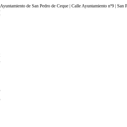
l
Ayuntamiento de San Pedro de Ceque | Calle Ayuntamiento nº9 | San 
o
e
n
y
e
.
s
s