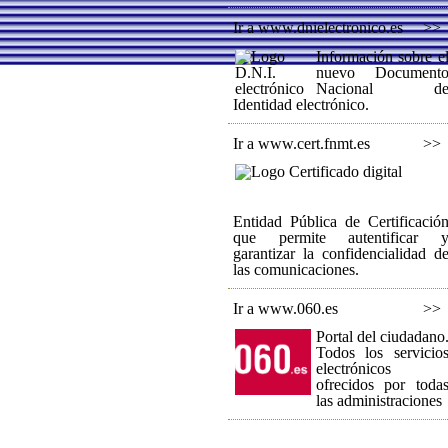
Ir a www.dnielectronico.es
>>
Información sobre e
nuevo Document
Nacional d
Identidad electrónico.
Ir a www.cert.fnmt.es
>>
Entidad Pública de Certificació
que permite autentificar 
garantizar la confidencialidad d
las comunicaciones.
Ir a www.060.es
>>
Portal del ciudadano
Todos los servicio
electrónicos
ofrecidos por toda
las administraciones