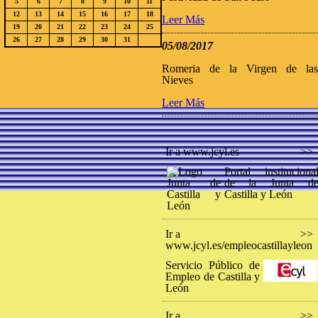
5
6
7
8
9
10
11
12
13
14
15
16
17
18
Leer Más
19
20
21
22
23
24
25
26
27
28
29
30
31
05/08/2017
Romeria de la Virgen de la
Nieves
Leer Más
Ir a www.jcyl.es
>>
Portal instituciona
de la Junta d
Castilla y León
Ir a
>>
www.jcyl.es/empleocastillayleon
Servicio Público de
Empleo de Castilla y
León
Ir a
>>