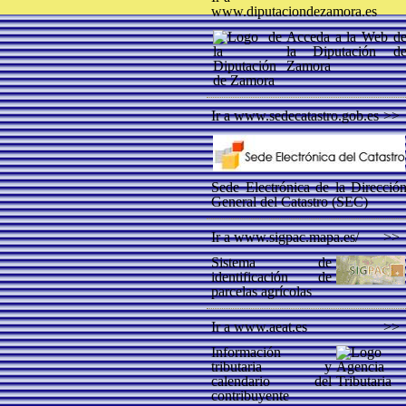
www.diputaciondezamora.es
Acceda a la Web d
la Diputación d
Zamora
Ir a www.sedecatastro.gob.es
>>
Sede Electrónica de la Direcció
General del Catastro (SEC)
Ir a www.sigpac.mapa.es/
>>
Sistema de
identificación de
parcelas agrícolas
Ir a www.aeat.es
>>
Información
tributaria y
calendario del
contribuyente