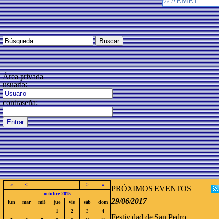
Área privada
usuario:
contraseña:
«
<
>
»
PRÓXIMOS EVENTOS
octubre 2015
29/06/2017
lun
mar
mié
jue
vie
sáb
dom
1
2
3
4
Festividad de San Pedro