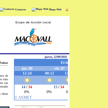
Contacto
Mapa Web
jueves, 22/09/2016
Volver
once de
ero vino
ría con
pensado
s obras