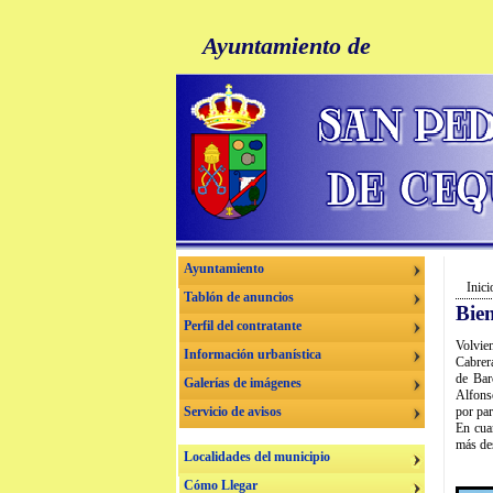
Ayuntamiento de
Ayuntamiento
Inici
Tablón de anuncios
Bie
Perfil del contratante
Volvie
Información urbanística
Cabrera
de Bar
Galerías de imágenes
Alfons
Servicio de avisos
por par
En cua
más des
Localidades del municipio
Cómo Llegar