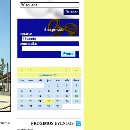
Área privada
usuario:
contraseña:
«
<
>
»
septiembre 2016
lun
mar
mié
jue
vie
sáb
dom
1
2
3
4
5
6
7
8
9
10
11
12
13
14
15
16
17
18
19
20
21
22
23
24
25
26
27
28
29
30
PRÓXIMOS EVENTOS
tenece a