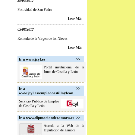
29/06/2017
Festividad de San Pedro
Leer Más
05/08/2017
Romeria de la Virgen de las Nieves
Leer Más
Ir a www.jcyl.es
>>
Portal institucional de la
Junta de Castilla y León
Ir a
>>
www.jcyl.es/empleocastillayleon
Servicio Público de Empleo
de Castilla y León
Ir a www.diputaciondezamora.es
>>
Acceda a la Web de la
Diputación de Zamora