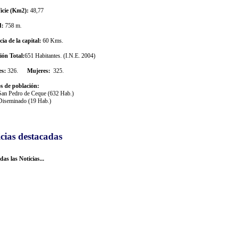
icie (Km
2
):
48,77
d:
758 m.
cia de la capital:
60 Kms.
ión Total:
651 Habitantes. (I.N.E. 2004)
es:
326.
Mujeres:
325.
s de población:
San Pedro de Ceque (632 Hab.)
Diseminado (19 Hab.)
cias destacadas
das las Noticias...