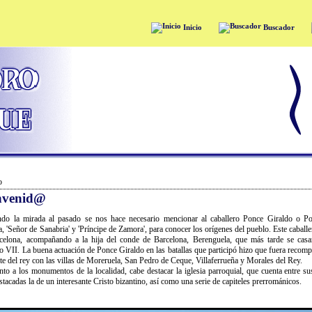
Inicio
Buscador
o
nvenid@
ndo la mirada al pasado se nos hace necesario mencionar al caballero Ponce Giraldo o P
, 'Señor de Sanabria' y 'Príncipe de Zamora', para conocer los orígenes del pueblo. Este caball
celona, acompañando a la hija del conde de Barcelona, Berenguela, que más tarde se casa
o VII. La buena actuación de Ponce Giraldo en las batallas que participó hizo que fuera recom
te del rey con las villas de Moreruela, San Pedro de Ceque, Villaferrueña y Morales del Rey.
nto a los monumentos de la localidad, cabe destacar la iglesia parroquial, que cuenta entre su
tacadas la de un interesante Cristo bizantino, así como una serie de capiteles prerrománicos.