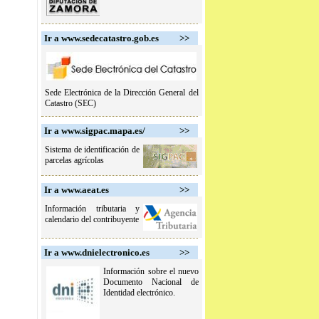
Ir a www.sedecatastro.gob.es
>>
Sede Electrónica de la Dirección General del
Catastro (SEC)
Ir a www.sigpac.mapa.es/
>>
Sistema de identificación de
parcelas agrícolas
Ir a www.aeat.es
>>
Información tributaria y
calendario del contribuyente
Ir a www.dnielectronico.es
>>
Información sobre el nuevo
Documento Nacional de
Identidad electrónico.