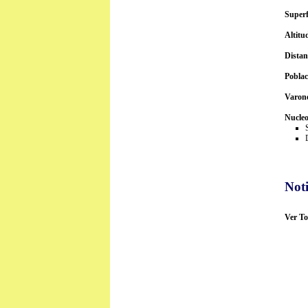
Superf
Altitu
Distan
Poblac
Varon
Nucleo
Noti
Ver To