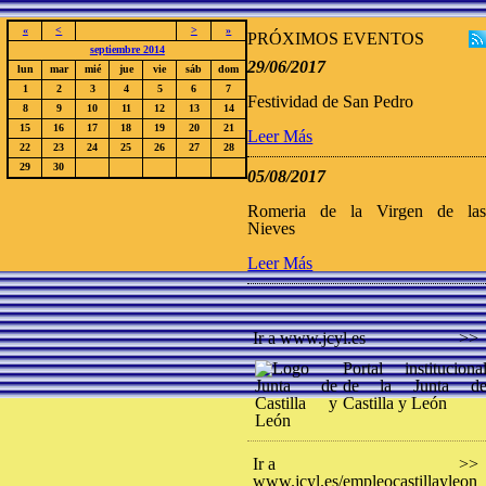
«
<
>
»
PRÓXIMOS EVENTOS
septiembre 2014
29/06/2017
lun
mar
mié
jue
vie
sáb
dom
1
2
3
4
5
6
7
Festividad de San Pedro
8
9
10
11
12
13
14
15
16
17
18
19
20
21
Leer Más
22
23
24
25
26
27
28
29
30
05/08/2017
Romeria de la Virgen de la
Nieves
Leer Más
Ir a www.jcyl.es
>>
Portal instituciona
de la Junta d
Castilla y León
Ir a
>>
www.jcyl.es/empleocastillayleon