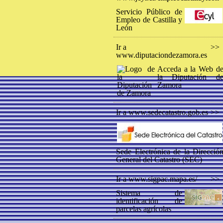
Servicio Público de
Empleo de Castilla y
León
Ir a
>>
www.diputaciondezamora.es
Acceda a la Web d
la Diputación d
Zamora
Ir a www.sedecatastro.gob.es
>>
Sede Electrónica de la Direcció
General del Catastro (SEC)
Ir a www.sigpac.mapa.es/
>>
Sistema de
identificación de
parcelas agrícolas