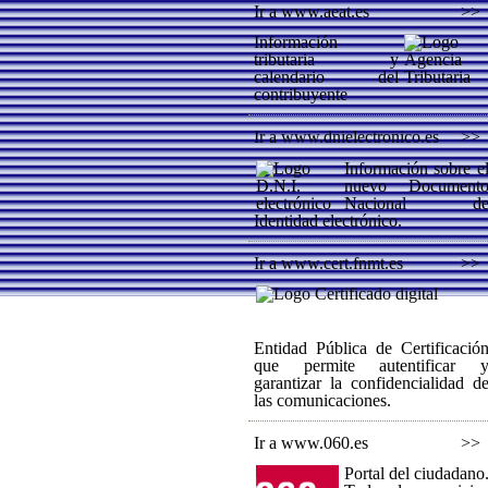
Ir a www.aeat.es
>>
Información
tributaria y
calendario del
contribuyente
Ir a www.dnielectronico.es
>>
Información sobre e
nuevo Document
Nacional d
Identidad electrónico.
Ir a www.cert.fnmt.es
>>
Entidad Pública de Certificació
que permite autentificar 
garantizar la confidencialidad d
las comunicaciones.
Ir a www.060.es
>>
Portal del ciudadano