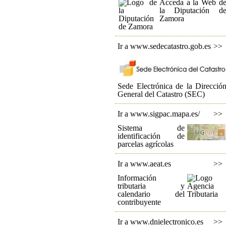
Acceda a la Web d
la Diputación d
Zamora
Ir a www.sedecatastro.gob.es
>>
Sede Electrónica de la Direcció
General del Catastro (SEC)
Ir a www.sigpac.mapa.es/
>>
Sistema de
identificación de
parcelas agrícolas
Ir a www.aeat.es
>>
Información
tributaria y
calendario del
contribuyente
Ir a www.dnielectronico.es
>>