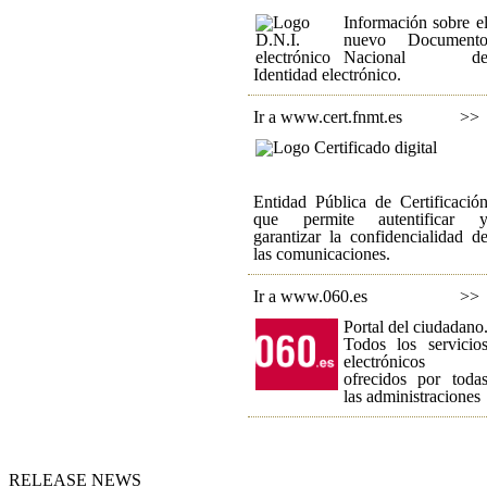
Información sobre e
nuevo Document
Nacional d
Identidad electrónico.
Ir a www.cert.fnmt.es
>>
Entidad Pública de Certificació
que permite autentificar 
garantizar la confidencialidad d
las comunicaciones.
Ir a www.060.es
>>
Portal del ciudadano
Todos los servicio
electrónicos
ofrecidos por toda
las administraciones
RELEASE NEWS