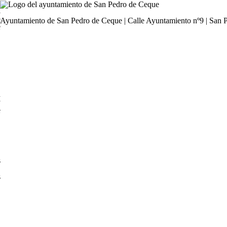
l
o
Ayuntamiento de San Pedro de Ceque | Calle Ayuntamiento nº9 | San 
e
n
y
e
.
s
s