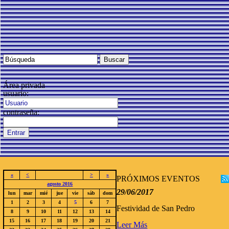
Área privada
usuario:
contraseña:
«
<
>
»
PRÓXIMOS EVENTOS
agosto 2016
29/06/2017
lun
mar
mié
jue
vie
sáb
dom
1
2
3
4
5
6
7
Festividad de San Pedro
8
9
10
11
12
13
14
15
16
17
18
19
20
21
Leer Más