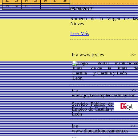
22
23
24
25
26
27
28
29
30
31
05/08/2017
Romeria de la Virgen de la
Nieves
Leer Más
Ir a www.jcyl.es
>>
Portal instituciona
de la Junta d
Castilla y León
Ir a
>>
www.jcyl.es/empleocastillayleon
Servicio Público de
Empleo de Castilla y
León
Ir a
>>
www.diputaciondezamora.es